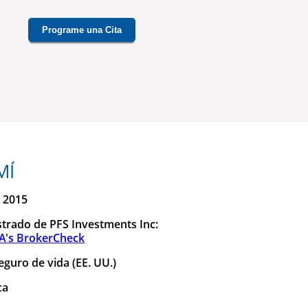
Programe una Cita
MÍ
: 2015
strado de PFS Investments Inc:
A's BrokerCheck
guro de vida (EE. UU.)
ca