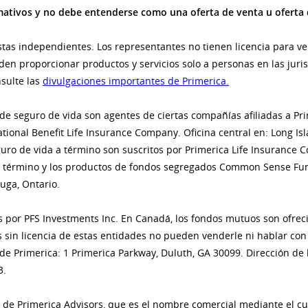
ormativos y no debe entenderse como una oferta de venta u oferta 
stas independientes. Los representantes no tienen licencia para ve
en proporcionar productos y servicios solo a personas en las juris
sulte las
divulgaciones importantes de Primerica.
 de seguro de vida son agentes de ciertas compañías afiliadas a Pr
tional Benefit Life Insurance Company. Oficina central en: Long Is
uro de vida a término son suscritos por Primerica Life Insurance C
a término y los productos de fondos segregados Common Sense Fund
uga, Ontario.
idos por PFS Investments Inc. En Canadá, los fondos mutuos son ofre
 sin licencia de estas entidades no pueden venderle ni hablar con
al de Primerica: 1 Primerica Parkway, Duluth, GA 30099. Dirección de
3.
 de Primerica Advisors, que es el nombre comercial mediante el cua