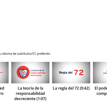
su idioma de subtítulos/CC preferido.
ted
La teoría de la
La regla del 72 (0:42)
El pode
ro
responsabilidad
compu
decreciente (1:07)