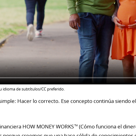
su idioma de subtítulos/CC preferido.
imple: Hacer lo correcto. Ese concepto continúa siendo 
ón financiera HOW MONEY WORKS
(Cómo funciona el diner
TM
s porque creemos que una base sólida de conocimientos es