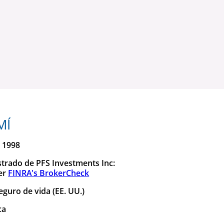
MÍ
: 1998
strado de PFS Investments Inc:
her
FINRA's BrokerCheck
guro de vida (EE. UU.)
ca