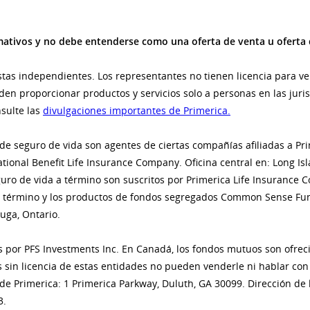
ormativos y no debe entenderse como una oferta de venta u oferta 
stas independientes. Los representantes no tienen licencia para ve
en proporcionar productos y servicios solo a personas en las juris
sulte las
divulgaciones importantes de Primerica.
 de seguro de vida son agentes de ciertas compañías afiliadas a Pr
tional Benefit Life Insurance Company. Oficina central en: Long Is
uro de vida a término son suscritos por Primerica Life Insurance C
a término y los productos de fondos segregados Common Sense Fund
uga, Ontario.
idos por PFS Investments Inc. En Canadá, los fondos mutuos son ofre
 sin licencia de estas entidades no pueden venderle ni hablar con
al de Primerica: 1 Primerica Parkway, Duluth, GA 30099. Dirección de
3.