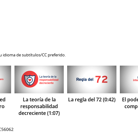
su idioma de subtítulos/CC preferido.
ted
La teoría de la
La regla del 72 (0:42)
El pode
ro
responsabilidad
compu
decreciente (1:07)
0C56062